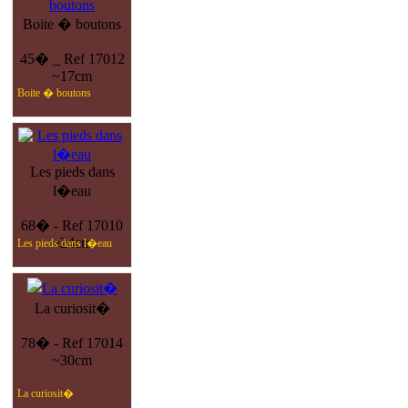
Boite � boutons
45� _ Ref 17012
~17cm
Boite � boutons
Les pieds dans
l�eau
68� - Ref 17010
~24cm
Les pieds dans l�eau
La curiosit�
78� - Ref 17014
~30cm
La curiosit�