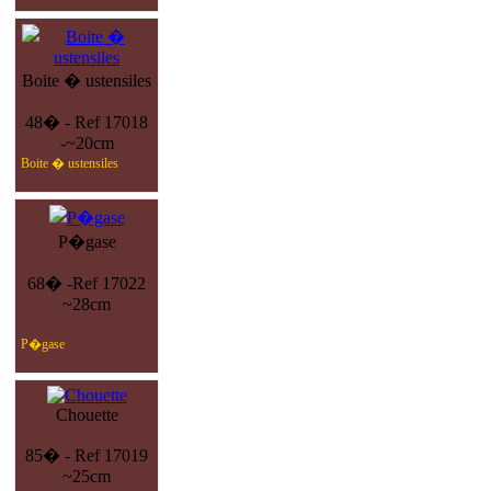
Boite � ustensiles
48� - Ref 17018
-~20cm
Boite � ustensiles
P�gase
68� -Ref 17022
~28cm
P�gase
Chouette
85� - Ref 17019
~25cm