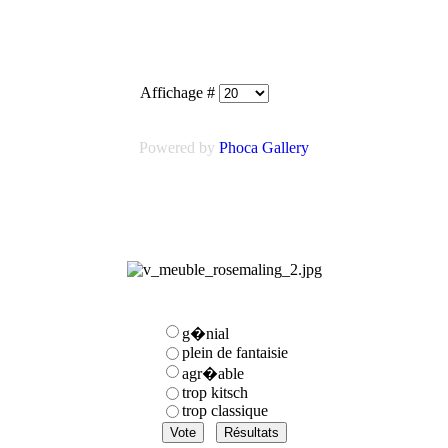
Affichage #
Powered by
Phoca
Gallery
g�nial
plein de fantaisie
agr�able
trop kitsch
trop classique