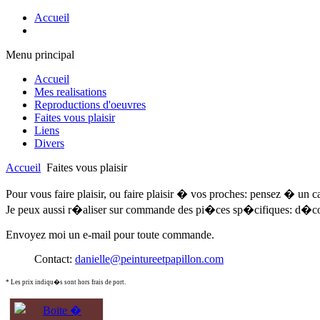
Accueil
Menu principal
Accueil
Mes realisations
Reproductions d'oeuvres
Faites vous plaisir
Liens
Divers
Accueil
Faites vous plaisir
Pour vous faire plaisir, ou faire plaisir � vos proches: pensez � un 
Je peux aussi r�aliser sur commande des pi�ces sp�cifiques: d�core
Envoyez moi un e-mail pour toute commande.
Contact:
danielle@peintureetpapillon.com
* Les prix indiqu�s sont hors frais de port.