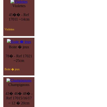
Violettes
45�� - Ref
17011 ~14cm
Violettes
Boite � jeux
78� - Ref 17021
~25cm
Boite � jeux
Champignons
43� 46� 48� -
Ref 17015/16/17
~ 12 � 20cm