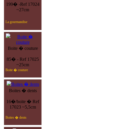
199� -Ref 17024
~27cm
La gourmandise
Boite � couture
85� - Ref 17025
~25cm
Boite � couture
Boites � dents
16�/boite � Ref
17023 ~5,5cm
Boites � dents