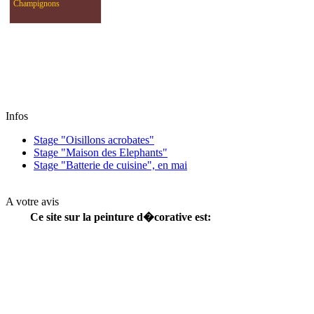
Champignons
Infos
Stage "Oisillons acrobates"
Stage "Maison des Elephants"
Stage "Batterie de cuisine", en mai
A votre avis
Ce site sur la peinture d�corative est: