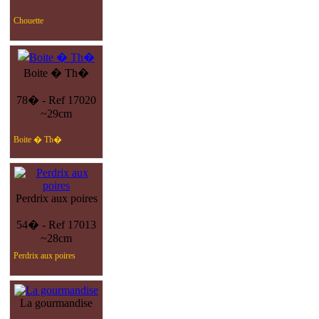
Chouette
Boite � Th�
78� - Ref 17020
~29cm
Boite � Th�
Perdrix aux poires
54� - Ref 17013
~28cm
Perdrix aux poires
La gourmandise